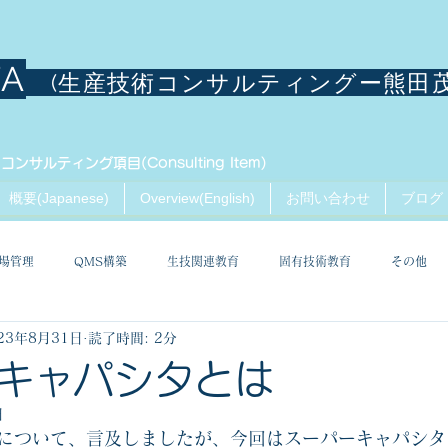
TA
(生産技術コンサルティングー熊田
コンサルティング項目(Consulting Item)
概要(Japanese)
Overview(English)
お問い合わせ
ブログ
場管理
QMS構築
生技関連教育
固有技術教育
その他
23年8月31日
読了時間: 2分
キャパシタとは
日
について、言及しましたが、今回はスーパーキャパシタ