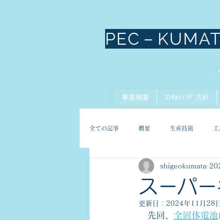
PEC－KUMA
事業概要
ｺﾝｻﾙﾃｨﾝｸﾞ方針
全ての記事
概要
生産技術
工
shigeokumata
20
スーパー
更新日：
2024年11月28
　先回、
全固体電池