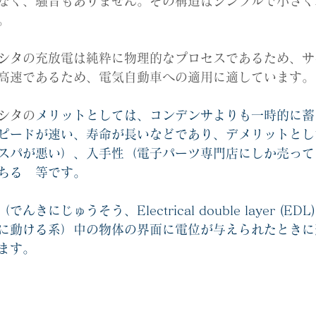
なく、騒音もありません。その構造はシンプルで小さく
。
シタ
の充放電は純粋に物理的なプロセスであるため、サ
高速であるため、電気自動車への適用に適しています。
シタ
の
メリットとしては、コンデンサよりも一時的に蓄
ピードが速い、寿命が長いなどであり、デメリットとし
スパが悪い）、入手性（電子パーツ専門店にしか売って
ちる　等です。
（でんきにじゅうそう、Electrical double layer (
に動ける系）中の物体の界面に電位が与えられたときに
ます。