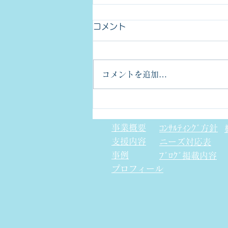
コメント
コメントを追加…
金型部品のCpkについて
事業概要
ｺﾝｻﾙﾃｨﾝｸﾞ方針
支援内容
​ニーズ対応表
事例
ﾌﾞﾛｸﾞ掲載内容
プロフィール