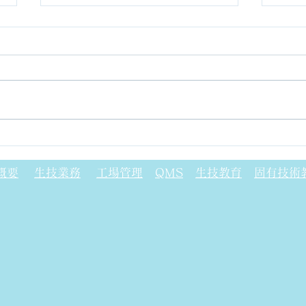
ガラフェノール樹脂について
フォ
(P
概要
生技業務
工場管理
QMS
生技教育
固有技術