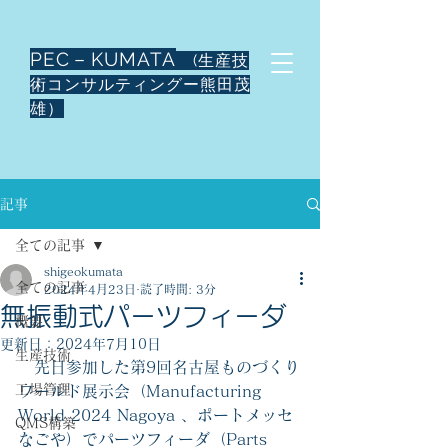
PEC－KUMATA
(生産技
術コンサルティングー熊田茂
雄）
記事
全ての記事
shigeokumata
全ての記事
2024年4月23日
読了時間: 3分
無振動式パーツフィーダ
概要
更新日：
2024年7月10日
生産技術
　先日参加した第9回名古屋ものづくり
工場管理
ワールド展示会（Manufacturing 
World 2024 Nagoya 、ポートメッセ
QMS構築
なごや）で
パーツフィーダ（Parts 