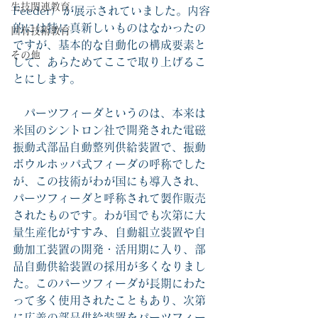
生技関連教育
Feeder）が展示されていました。内容
的には特に真新しいものはなかったの
固有技術教育
ですが、基本的な自動化の構成要素と
その他
して
、あらためてここで取り上げるこ
とにします。
　パーツフィーダというのは、本来は
米国のシントロン社で開発された電磁
振動式部品自動整列供給装置で、振動
ボウルホッパ式フィーダの呼称でした
が、この技術がわが国にも導入され、
パーツフィーダと呼称されて製作販売
されたものです。わが国でも次第に大
量生産化がすすみ、自動組立装置や自
動加工装置の開発・活用期に入り、部
品自動供給装置の採用が多くなりまし
た。このパーツフィーダが長期にわた
って多く使用されたこともあり、次第
に広義の部品供給装置をパーツフィー