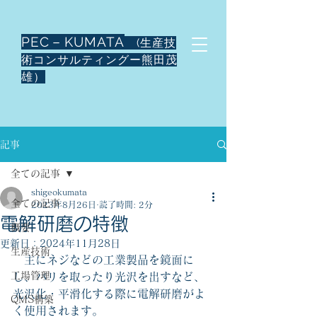
PEC－KUMATA
(生産技
術コンサルティングー熊田茂
雄）
記事
全ての記事
shigeokumata
全ての記事
2023年8月26日
読了時間: 2分
電解研磨の特徴
概要
更新日：
2024年11月28日
生産技術
　主にネジなどの工業製品を鏡面に
工場管理
し、バリを取ったり光沢を出すなど、
光沢化・平滑化する際に電解研磨がよ
QMS構築
く使用されます。