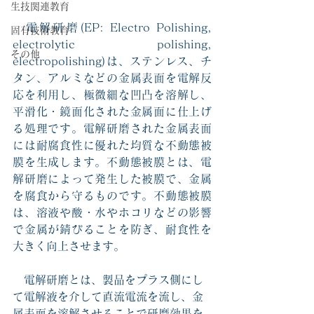
生技関連教育
　電解研磨(EP: Electro Polishing, 
固有技術教育
electrolytic polishing, 
その他
electropolishing)は、ステンレス、チ
タン、アルミなどの金属表面を電解反
応を利用し、極微細な凹凸を溶解し、
平滑化・鏡面化された金属面に仕上げ
る処理です。電解研磨された金属表面
には耐腐食性に優れた均質な不動態
被
膜
を生成します。
不動態被膜とは、電
解研磨によって発生した被膜で、金属
を腐食から守るものです。不動態被膜
は、溶液や酸・水やホコリなどの影響
で金属が錆びることを防ぎ、耐食性を
大きく向上させます。
　電解研磨とは、製品をプラス側にし
て電解液を介して直流電流を流し、金
属表面を溶解させることで研磨効果を