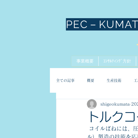
PEC－KUMA
事業概要
ｺﾝｻﾙﾃｨﾝｸﾞ方針
全ての記事
概要
生産技術
工
shigeokumata
20
トルクコ
 コイルばねには、圧縮ばね、引張りばね、ねじりばね等がありますが、このばね（コイ
ル）製造の技術を応