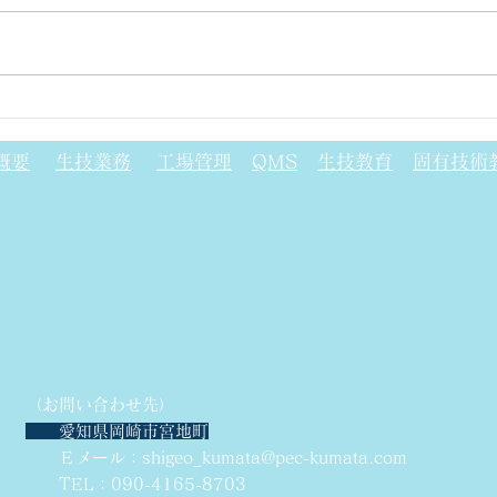
ガラフェノール樹脂について
フォ
(P
概要
生技業務
工場管理
QMS
生技教育
固有技術
（お問い合わせ先）
愛知県岡崎市宮地町
Ｅメール：
shigeo_kumata@pec-kumata.com
TEL：090-4165-8703