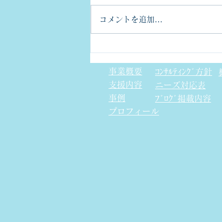
コメントを追加…
金型部品のCpkについて
事業概要
ｺﾝｻﾙﾃｨﾝｸﾞ方針
支援内容
​ニーズ対応表
事例
ﾌﾞﾛｸﾞ掲載内容
プロフィール