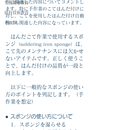
作に関連した内容についてコメントし
生技関連教育
ます。特に手作業のこてはんだ付けに
固有技術教育
対し、こてを使用したはんだ付け自動
その他
機にも関連した内容になっています。
　はんだごて作業で使用するスポ
ンジ
は、
（soldering iron sponge）
こて先のメンテナンスには欠かせ
ないアイテムです。正しく使うこ
とで、はんだ付けの品質が一段と
向上します。
　以下に一般的なスポンジの使い
方のポイントを列記します。（手
作業を想定）
● スポンジの使い方について
　1．スポンジを湿らせる