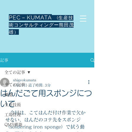
PEC－KUMATA
(生産技
術コンサルティングー熊田茂
雄）
記事
全ての記事
shigeokumata
全ての記事
1月19日
読了時間: 3分
はんだごて用スポンジにつ
概要
いて
生産技術
　今回は、こてはんだ付け作業で欠か
工場管理
せない、はんだのコテ先をスポンジ
QMS構築
（soldering iron sponge）で拭う動