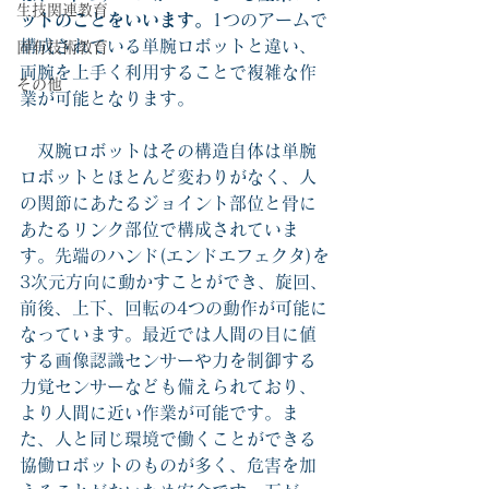
生技関連教育
ットのことをいいます。
1つのアームで
構成されている単腕ロボットと違い、
固有技術教育
両腕を上手く利用することで複雑な作
その他
業が可能となります。
　双腕ロボットはその構造自体は単腕
ロボットとほとんど変わりがなく、人
の関節にあたるジョイント部位と骨に
あたるリンク部位で構成されていま
す。先端のハンド(エンドエフェクタ)を
3次元方向に動かすことができ、旋回、
前後、上下、回転の4つの動作が可能に
なっています。最近では人間の目に値
する画像認識センサーや力を制御する
力覚センサーなども備えられており、
より人間に近い作業が可能です。ま
た、人と同じ環境で働くことができる
協働ロボットのものが多く、危害を加