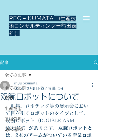
PEC－KUMATA
(生産技
術コンサルティングー熊田茂
雄）
記事
全ての記事
shigeokumata
全ての記事
2024年2月9日
読了時間: 2分
双腕ロボットについて
概要
　近年、ロボテック等の展示会におい
生産技術
て目を引くロボットのタイプとして、
工場管理
双腕ロボット（DOUBLE ARM 
ROBOT）があります。
双腕ロボットと
QMS構築
は、2本のアームがついている産業ロボ