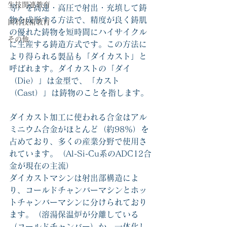
生技関連教育
等）を高速・高圧で射出・充填して鋳
物を成形する方法で、精度が良く鋳肌
固有技術教育
の優れた鋳物を短時間にハイサイクル
その他
に生産する鋳造方式です。この方法に
より得られる製品も「ダイカスト」と
呼ばれます。ダイカストの「ダイ
（Die）」は金型で、「カスト
（Cast）」は鋳物のことを指します。
ダイカスト加工に使われる合金はアル
ミニウム合金がほとんど（約98％）を
占めており、多くの産業分野で使用さ
れています。（Al-Si-Cu系のADC12合
金が現在の主流）
ダイカストマシンは射出部構造によ
り、コールドチャンバーマシンとホッ
トチャンバーマシンに分けられており
ます。（溶湯保温炉が分離している
（コールドチャンバー）か、一体化し