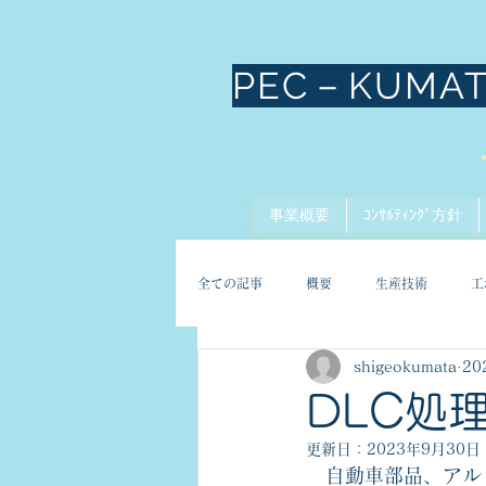
PEC－KUMA
事業概要
ｺﾝｻﾙﾃｨﾝｸﾞ方針
全ての記事
概要
生産技術
工
shigeokumata
20
DLC処
更新日：
2023年9月30日
　自動車部品、アル