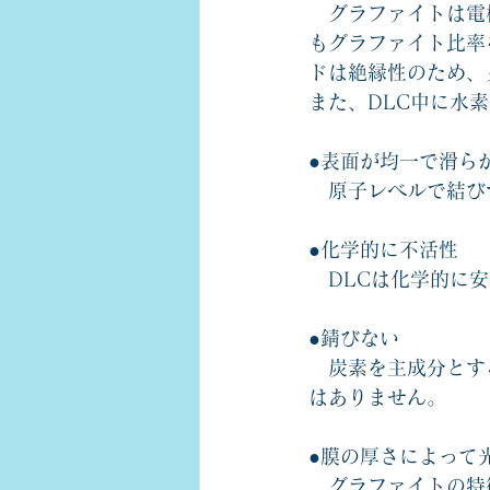
　グラファイトは電
もグラファイト比率
ドは絶縁性のため、
また、DLC中に水
●表面が均一で滑ら
　原子レベルで結び
●化学的に不活性
　DLCは化学的に
●錆びない
　炭素を主成分とす
はありません。
●膜の厚さによって
　グラファイトの特