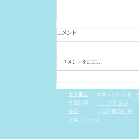
コメント
コメントを追加…
金型部品のCpkについて
事業概要
ｺﾝｻﾙﾃｨﾝｸﾞ方針
支援内容
​ニーズ対応表
事例
ﾌﾞﾛｸﾞ掲載内容
プロフィール