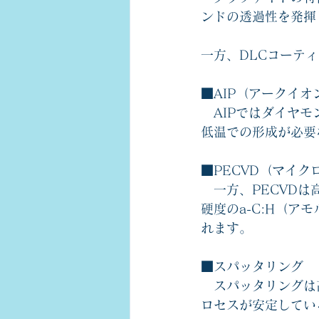
ンドの透過性を発揮
一方、DLCコーテ
■AIP（アークイ
　AIPではダイヤ
低温での形成が必要
■PECVD（マイ
　一方、PECVD
硬度のa-C:H（
れます。
■スパッタリング
　スパッタリングは
ロセスが安定してい