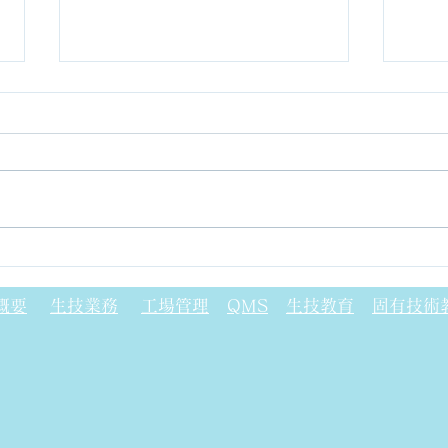
ガラフェノール樹脂について
フォ
(P
概要
生技業務
工場管理
QMS
生技教育
固有技術