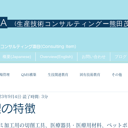
TA
(生産技術コンサルティングー熊田
コンサルティング項目(Consulting Item)
概要(Japanese)
Overview(English)
お問い合わせ
ブログ
場管理
QMS構築
生技関連教育
固有技術教育
その他
23年9月4日
読了時間: 3分
理の特徴
ミ加工用の切削工具、医療器具・医療用材料、ペットボ