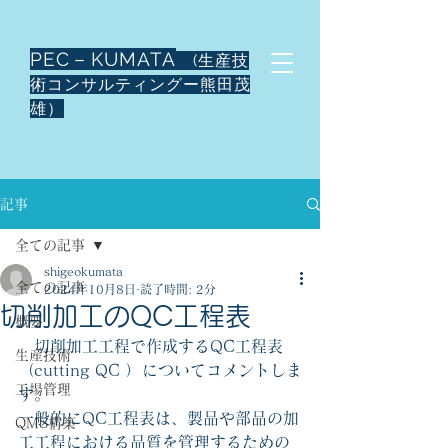
PEC－KUMATA
(生産技
術コンサルティングー熊田茂
雄）
記事
全ての記事
shigeokumata
全ての記事
2024年10月8日
読了時間: 2分
切削加工のQC工程表
概要
　切削加工工程で作成するQC工程表
生産技術
（cutting QC ）についてコメントしま
工場管理
す。
一般的にQC工程表は、製品や部品の加
QMS構築
工工程における品質を管理するための