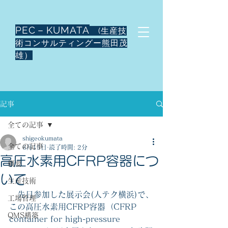
PEC－KUMATA
(生産技
術コンサルティングー熊田茂
雄）
記事
全ての記事
shigeokumata
全ての記事
6月15日
読了時間: 2分
高圧水素用CFRP容器につ
概要
いて
生産技術
　先日参加した展示会(人テク横浜)で、
工場管理
この高圧水素用CFRP容器（CFRP 
QMS構築
container for high-pressure 