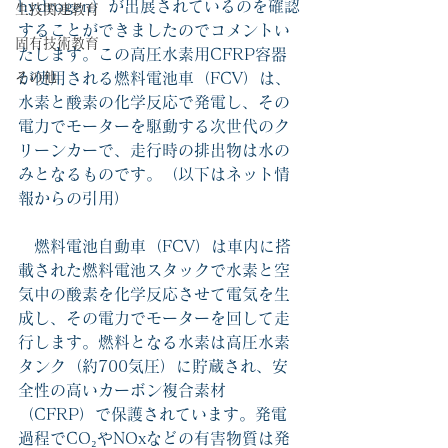
hydrogen）が出展されているのを確認
生技関連教育
することができましたのでコメントい
固有技術教育
たします。この高圧水素用CFRP容器
その他
が使用される燃料電池車（FCV）は、
水素と酸素の化学反応で発電し、その
電力でモーターを駆動する次世代のク
リーンカーで、走行時の排出物は水の
みとなるものです。（以下はネット情
報からの引用）
燃料電池自動車（FCV）
は車内に搭
載された燃料電池スタックで水素と空
気中の酸素を化学反応させて電気を生
成し、その電力でモーターを回して走
行します。燃料となる水素は高圧水素
タンク（約700気圧）に貯蔵され、安
全性の高いカーボン複合素材
（CFRP）で保護されています。発電
過程でCO₂やNOxなどの有害物質は発