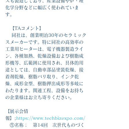
スも製造しており、産業設備や炉・理
化学分野などに幅広く使われていま
す。
　【TAコメント】
　 同社は、創業明治30年のセラミック
スメーカーです。特に同社の高効率の
工業用ヒーターは、電子機器製造ライ
ン、各種加熱、乾燥設備および樹脂成
形機等、広範囲に使用され、具体的用
途としては、自動車部品塗装乾燥、接
着剤乾燥、樹脂バリ取り、インク乾
燥、成形金型、樹脂押出成形等多岐に
わたります。関連工程、設備をお持ち
の企業様はお立ち寄りください。
【展示会情
報】;
https://www.techbizexpo.com/
　①名称；　第14回　次世代ものづく