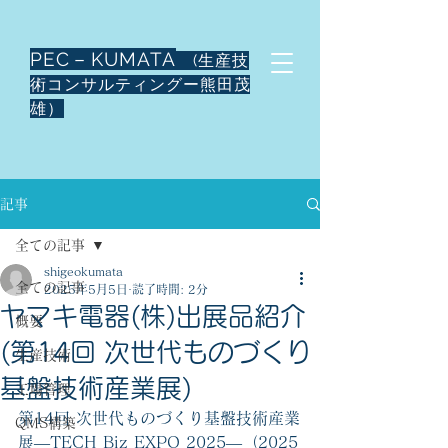
PEC－KUMATA
(生産技
術コンサルティングー熊田茂
雄）
記事
全ての記事
shigeokumata
全ての記事
2025年5月5日
読了時間: 2分
ヤマキ電器(株)出展品紹介
概要
(第14回 次世代ものづくり
生産技術
基盤技術産業展)
工場管理
第14回 次世代ものづくり基盤技術産業
QMS構築
展―TECH Biz EXPO 2025―（2025