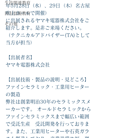
生技関連教育
年5月28日（水）、29日（木）名古屋
吹上ホールで開催）
固有技術教育
に出展されるヤマキ電器株式会社をご
その他
紹介します。是非ご来場ください。
（テクニカルアドバイザー(TA)として
当方が担当）
【出展者名】
ヤマキ電器株式会社
【出展技術・製品の説明・見どころ】
ファインセラミック・工業用ヒーター
の製造
弊社は創業明治30年のセラミックスメ
ーカーです。 オールドセラミックから
ファインセラミックスまで幅広い範囲
で受託生産　受託開発を行っておりま
す。また、工業用ヒーターや石英ガラ