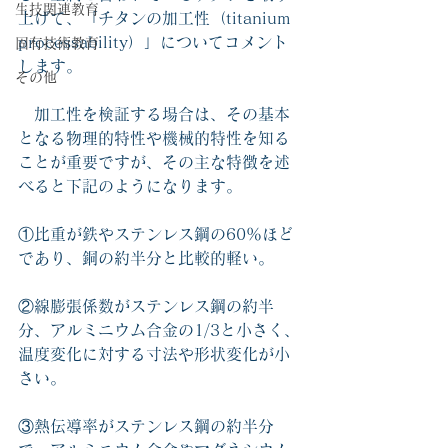
生技関連教育
上げて、「チタンの加工性（titanium 
processability）」についてコメント
固有技術教育
します。
その他
　加工性を検証する場合は、その基本
となる物理的特性や機械的特性を知る
ことが重要ですが、その主な特徴を述
べると下記のようになります。
①比重が鉄やステンレス鋼の60％ほど
であり、銅の約半分と比較的軽い。
②線膨張係数がステンレス鋼の約半
分、アルミニウム合金の1/3と小さく、
温度変化に対する寸法や形状変化が小
さい。
③熱伝導率がステンレス鋼の約半分