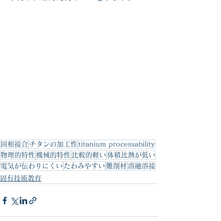
固相接合
チタンの加工性
titanium processability
物理的特性
機械的特性
比較的軽い
体積比熱が低い
電気が伝わりにくい
たわみやすい
難削材
溶融溶接
固有技術教育