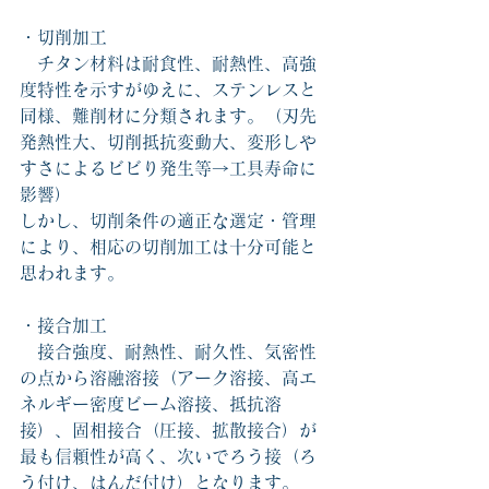
・切削加工
　チタン材料は耐食性、耐熱性、高強
度特性を示すがゆえに、ステンレスと
同様、難削材に分類されます。（刃先
発熱性大、切削抵抗変動大、変形しや
すさによるビビり発生等→工具寿命に
影響）
しかし、切削条件の適正な選定・管理
により、相応の切削加工は十分可能と
思われます。
・接合加工
　接合強度、耐熱性、耐久性、気密性
の点から溶融溶接（アーク溶接、高エ
ネルギー密度ビーム溶接、抵抗溶
接）、固相接合（圧接、拡散接合）が
最も信頼性が高く、次いでろう接（ろ
う付け、はんだ付け）となります。