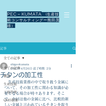
PEC－KUMATA
(生産技
術コンサルティングー熊田茂
雄）
記事
全ての記事
shigeokumata
全ての記事
2023年4月26日
読了時間: 2分
チタンの加工性
概要
　生産技術業務の中で取り扱う金属に
生産技術
ついて、その加工性に関わる知識が必
工場管理
要となる場合が時々あります。そこ
で、今回は他の金属に比べ、比較的新
QMS構築
しい金属と言われているチタンを取り