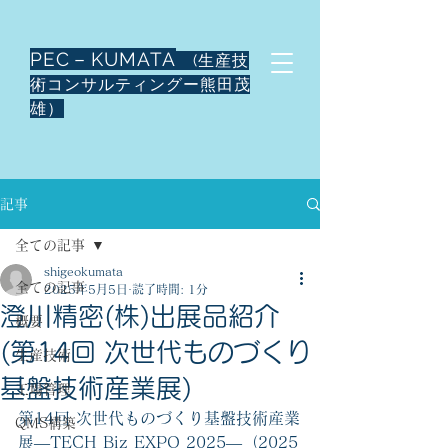
PEC－KUMATA
(生産技
術コンサルティングー熊田茂
雄）
記事
全ての記事
shigeokumata
全ての記事
2025年5月5日
読了時間: 1分
澄川精密(株)出展品紹介
概要
(第14回 次世代ものづくり
生産技術
基盤技術産業展)
工場管理
第14回 次世代ものづくり基盤技術産業
QMS構築
展―TECH Biz EXPO 2025―（2025