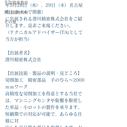
生技関連教育
年5月28日（水）、29日（木）名古屋
吹上ホールで開催）
固有技術教育
に出展される澄川精密株式会社をご紹
その他
介します。是非ご来場ください。
（テクニカルアドバイザー(TA)として
当方が担当）
【出展者名】
澄川精密株式会社
【出展技術・製品の説明・見どころ】
切削加工　精密部品　手のひら～2000
ｍｍワーク
高精度な切削加工を得意とする当社で
は、マシニングセンタや旋盤を駆使し
た単品・小ロットの製作を承ります。
短納期での対応が可能で、あらゆる仕
様に対