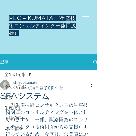
PEC－KUMATA
(生産技
術コンサルティングー熊田茂
雄）
記事
全ての記事
shigeokumata
全ての記事
2024年3月4日
読了時間: 2分
SFAシステム
概要
　当生産技術コンサルタントは生産技
生産技術
術関連のコンサルティングを主体とし
工場管理
ていますが、一部、販路開拓のコンサ
ルティング（技術側面からの支援）も
QMS構築
行っているため、今回は、営業職にお