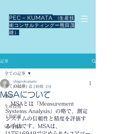
PEC－KUMATA
(生産技
術コンサルティングー熊田茂
雄）
記事
全ての記事
shigeokumata
全ての記事
3月26日
読了時間: 2分
MSAについて
概要
　MSAとは「Measurement 
生産技術
Systems Analysis」の略で、測定
工場管理
システムの信頼性と精度を評価す
る手法です。
MSAは、
QMS構築
IATF16949で定められたコアツー