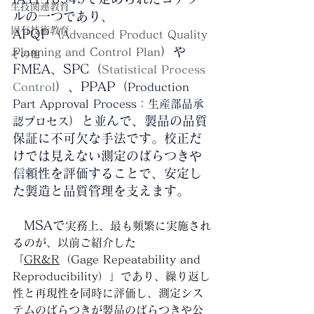
生技関連教育
ルの一つであり、
固有技術教育
APQP（
Advanced Product Quality 
）や
Planning and Control Plan
その他
FMEA、SPC（
Statistical Process 
）、PPAP（
Control
Production 
Part Approval Process：生産部品承
）と並んで、製品の品質
認プロセス
保証に不可欠な手法です。校正だ
けでは見えない測定のばらつきや
信頼性を評価することで、安定し
た製造と品質管理を支えます。
MSAで
実務上、最も頻繁に実施され
るのが、以前ご紹介した
「
GR&R
（Gage Repeatability and 
Reproducibility）」であり、繰り返し
性と再現性を同時に評価し、測定シス
テムのばらつきが製品のばらつきや公