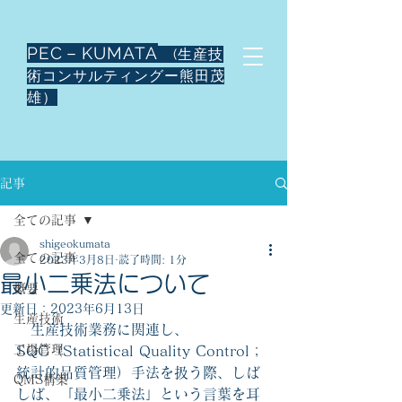
PEC－KUMATA
(生産技
術コンサルティングー熊田茂
雄）
記事
全ての記事
shigeokumata
全ての記事
2023年3月8日
読了時間: 1分
最小二乗法について
概要
更新日：
2023年6月13日
生産技術
　生産技術業務に関連し、
工場管理
SQC（Statistical Quality Control；
統計的品質管理）手法を扱う際、しば
QMS構築
しば、「最小二乗法」という言葉を耳