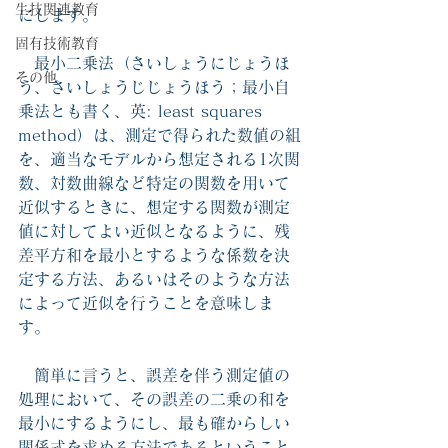
生技関連教育
にします。
固有技術教育
最小二乗法（さいしょうにじょうほ
その他
う、さいしょうじじょうほう；最小自
乗法とも書く、英: least squares 
method）は、測定で得られた数値の組
を、適当なモデルから想定される1次関
数、対数曲線など特定の関数を用いて
近似するときに、想定する関数が測定
値に対してよい近似となるように、残
差平方和を最小とするような係数を決
定する方法、あるいはそのような方法
によって近似を行うことを意味しま
す。
　簡単に言うと、誤差を伴う測定値の
処理において、その誤差の二乗の和を
最小にするようにし、最も確からしい
関係式を求める方法であるということ