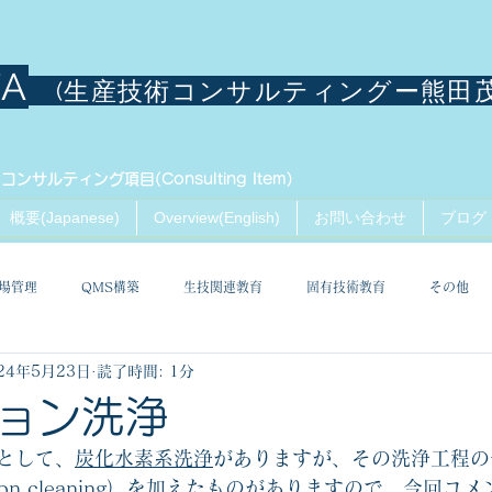
TA
(生産技術コンサルティングー熊田
コンサルティング項目(Consulting Item)
概要(Japanese)
Overview(English)
お問い合わせ
ブログ
場管理
QMS構築
生技関連教育
固有技術教育
その他
24年5月23日
読了時間: 1分
ョン洗浄
として、
炭化水素系洗浄
がありますが、その洗浄工程の
on cleaning
）を加えたものがありますので、今回コメ