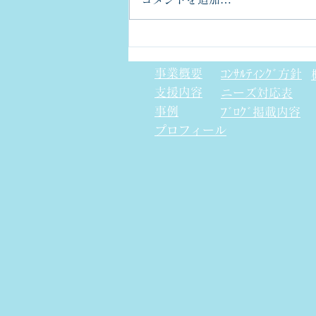
金型部品のCpkについて
事業概要
ｺﾝｻﾙﾃｨﾝｸﾞ方針
支援内容
​ニーズ対応表
事例
ﾌﾞﾛｸﾞ掲載内容
プロフィール