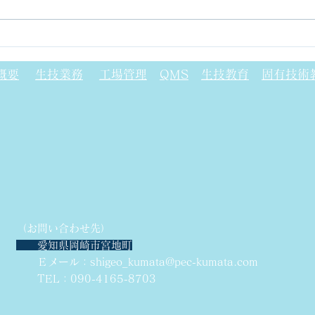
ガラフェノール樹脂について
フォ
(P
概要
生技業務
工場管理
QMS
生技教育
固有技術
（お問い合わせ先）
愛知県岡崎市宮地町
Ｅメール：
shigeo_kumata@pec-kumata.com
TEL：090-4165-8703