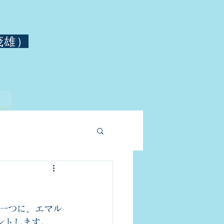
茂雄）
一つに、エマル
ントします。