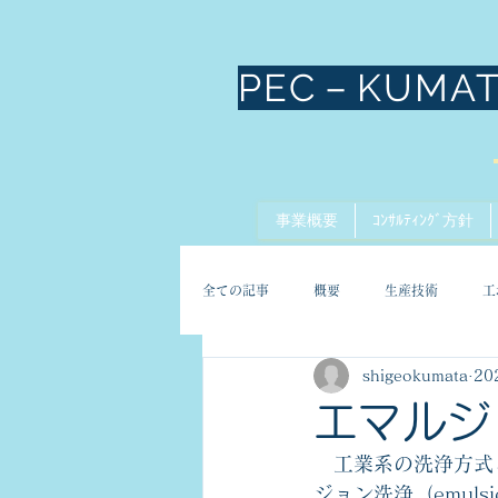
PEC－KUMA
事業概要
ｺﾝｻﾙﾃｨﾝｸﾞ方針
全ての記事
概要
生産技術
工
shigeokumata
20
エマルジ
工業系の洗浄方式
ジョン洗浄（
emulsi