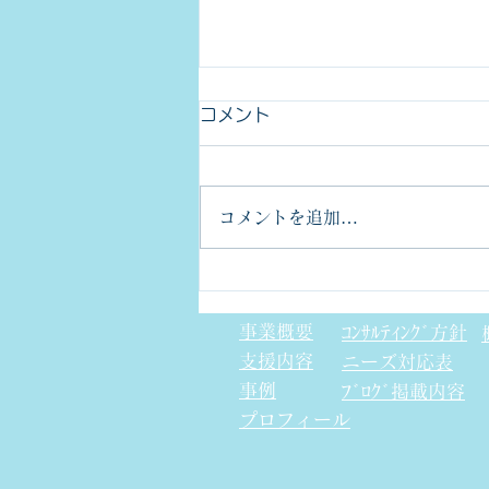
コメント
コメントを追加…
金型部品のCpkについて
事業概要
ｺﾝｻﾙﾃｨﾝｸﾞ方針
支援内容
​ニーズ対応表
事例
ﾌﾞﾛｸﾞ掲載内容
プロフィール