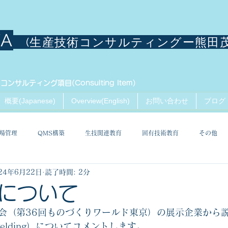
TA
(生産技術コンサルティングー熊田
コンサルティング項目(Consulting Item)
概要(Japanese)
Overview(English)
お問い合わせ
ブログ
場管理
QMS構築
生技関連教育
固有技術教育
その他
24年6月22日
読了時間: 2分
について
会（第36回ものづくりワールド東京）の展示企業から
n welding）についてコメントします。