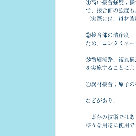
①高い接合強度；接
で、接合面の強度も
（実際には、母材強
②接合部の清浄度；
ため、コンタミネー
③微細流路、複雑構
を実施することによ
④異材接合；原子の
などがあり、
　既存の技術ではあ
様々な用途に使用で