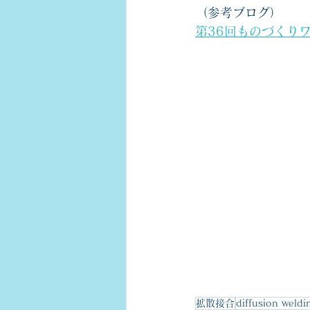
（参考ブログ）
第36回ものづくりワ
拡散接合
diffusion weldi