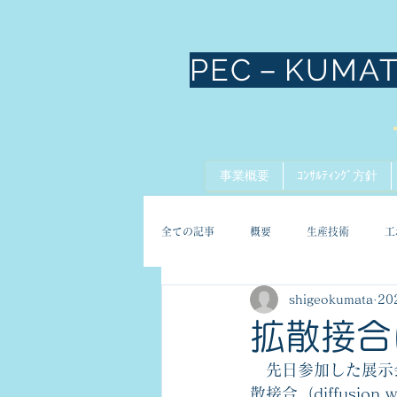
PEC－KUMA
事業概要
ｺﾝｻﾙﾃｨﾝｸﾞ方針
全ての記事
概要
生産技術
工
shigeokumata
20
拡散接合
　先日参加した展示
散接合（diffusio