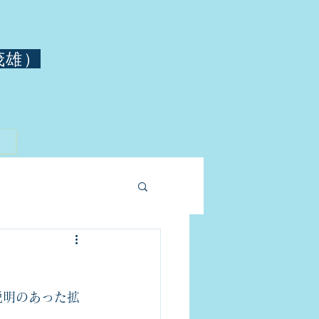
茂雄）
説明のあった拡