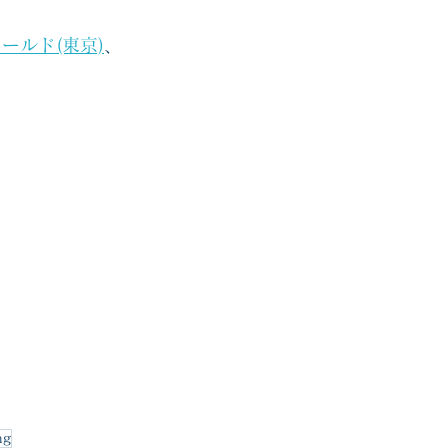
ールド(東京)
、
ng