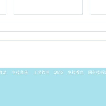
ガラフェノール樹脂について
フォ
(P
概要
生技業務
工場管理
QMS
生技教育
固有技術