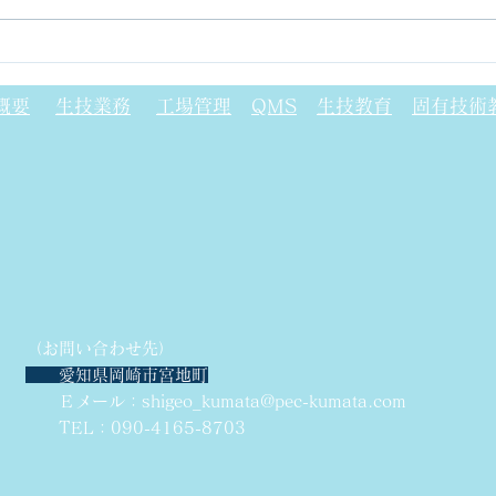
ガラフェノール樹脂について
フォ
(P
概要
生技業務
工場管理
QMS
生技教育
固有技術
（お問い合わせ先）
愛知県岡崎市宮地町
Ｅメール：
shigeo_kumata@pec-kumata.com
TEL：090-4165-8703