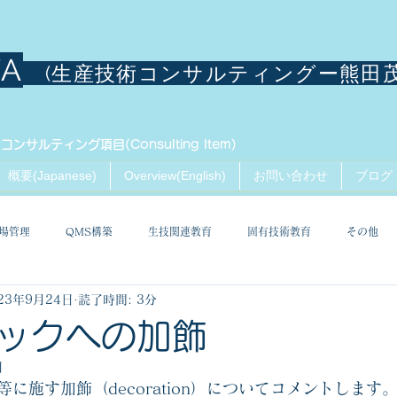
TA
(生産技術コンサルティングー熊田
コンサルティング項目(Consulting Item)
概要(Japanese)
Overview(English)
お問い合わせ
ブログ
場管理
QMS構築
生技関連教育
固有技術教育
その他
23年9月24日
読了時間: 3分
ックへの加飾
日
に施す加飾（decoration）についてコメントします