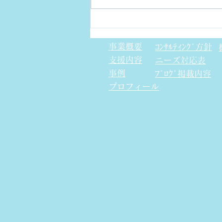
金型部品のCpkについて
事業概要
ｺﾝｻﾙﾃｨﾝｸﾞ方針
支援内容
​ニーズ対応表
事例
ﾌﾞﾛｸﾞ掲載内容
プロフィール