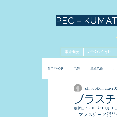
PEC－KUMA
事業概要
ｺﾝｻﾙﾃｨﾝｸﾞ方針
全ての記事
概要
生産技術
工
shigeokumata
20
プラスチ
更新日：
2023年10月10
　プラスチック製品等