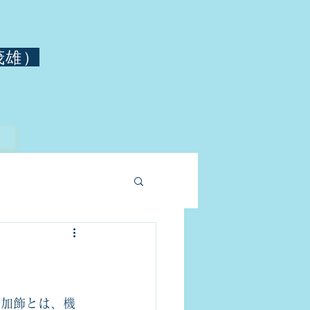
茂雄）
。加飾とは、機