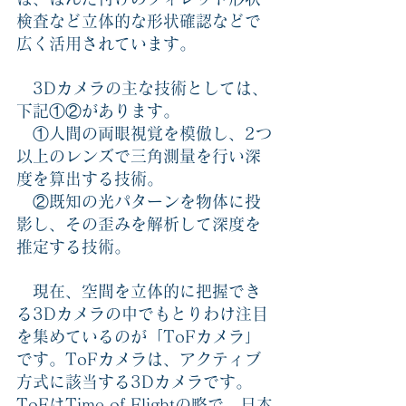
検査など立体的な形状確認などで
広く活用されています。
　3Dカメラの主な技術としては、
下記①②があります。
　①人間の両眼視覚を模倣し、2つ
以上のレンズで三角測量を行い深
度を算出する技術。 
　②既知の光パターンを物体に投
影し、その歪みを解析して深度を
推定する技術。
　現在、空間を立体的に把握でき
る3Dカメラの中でもとりわけ注目
を集めているのが「ToFカメラ」
です。ToFカメラは、アクティブ
方式に該当する3Dカメラです。
ToFはTime of Flightの略で、日本