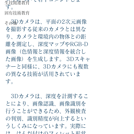
生技関連教育
す。
固有技術教育
　3Dカメラは、平面の2次元画像
その他
を撮影する従来のカメラとは異な
り、カメラと環境内の物体との距
離を測定し、深度マップやRGB-D
画像（色情報と深度情報を統合し
た画像）を生成します。 3Dスキャ
ナーと同様に、3Dカメラにも複数
の異なる技術が活用されていま
す。
　3Dカメラは、深度を計測するこ
とにより、画像認識、画像識別を
行うことができるため、外観検査
の判別、識別精度が向上するとい
うしくみになっています。実際に
は、はんだ付けのフィレット形状