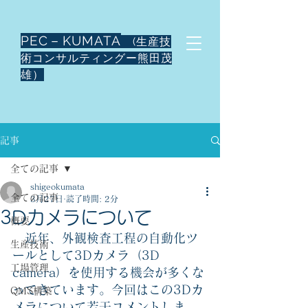
PEC－KUMATA
(生産技
術コンサルティングー熊田茂
雄）
記事
全ての記事
shigeokumata
全ての記事
3月27日
読了時間: 2分
3Dカメラについて
概要
　近年、外観検査工程の自動化ツ
生産技術
ールとして3Dカメラ（3D 
工場管理
camera）を使用する機会が多くな
ってきています。今回はこの3Dカ
QMS構築
メラについて若干コメントしま