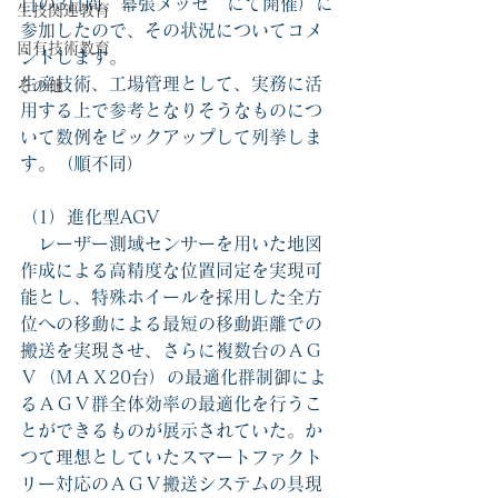
日の3日間、幕張メッセ　にて開催）に
生技関連教育
参加したので、その状況についてコメ
固有技術教育
ントします。
生産技術、工場管理として、実務に活
その他
用する上で参考となりそうなものにつ
いて数例をピックアップして列挙しま
す。（順不同）
（1）進化型AGV
　レーザー測域センサーを用いた地図
作成による高精度な位置同定を実現可
能とし、特殊ホイールを採用した全方
位への移動による最短の移動距離での
搬送を実現させ、さらに複数台のＡＧ
Ｖ（ＭＡＸ20台）の最適化群制御によ
るＡＧＶ群全体効率の最適化を行うこ
とができるものが展示されていた。か
つて理想としていたスマートファクト
リー対応のＡＧＶ搬送システムの具現