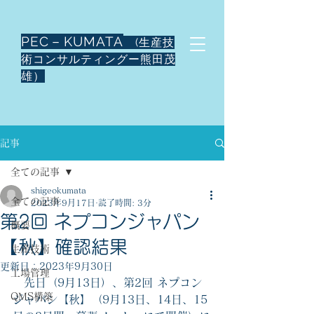
PEC－KUMATA
(生産技
術コンサルティングー熊田茂
雄）
記事
全ての記事
shigeokumata
全ての記事
2023年9月17日
読了時間: 3分
第2回 ネプコンジャパン
概要
【秋】確認結果
生産技術
更新日：
2023年9月30日
工場管理
　先日（9月13日）、第2回 ネプコン
QMS構築
ジャパン【秋】（9月13日、14日、15