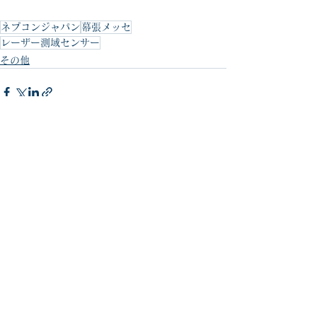
ネプコンジャパン
幕張メッセ
レーザー測域センサー
その他
すべて表示
最新記事