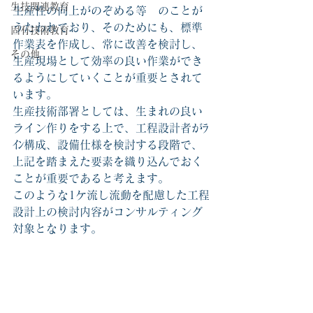
生技関連教育
生産性の向上がのぞめる等　のことが
うたわれており、そのためにも、標準
固有技術教育
作業表を作成し、常に改善を検討し、
その他
生産現場として効率の良い作業ができ
るようにしていくことが重要とされて
います。
生産技術部署としては、生まれの良い
ライン作りをする上で、工程設計者がﾗ
ｲﾝ構成、設備仕様を検討する段階で、
上記を踏まえた要素を織り込んでおく
ことが重要であると考えます。
このような1ケ流し流動を配慮した工程
設計上の検討内容がコンサルティング
対象となります。