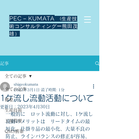
PEC－KUMATA
(生産技
術コンサルティングー熊田茂
雄）
記事
全ての記事
shigeokumata
全ての記事
2021年3月1日
読了時間: 1分
1ケ流し流動活動について
概要
更新日：
2023年4月30日
生産技術
一般的に　ロット流動に対し、1ケ流し
工場管理
流動のメリットは　リードタイムの最
短化、仕掛り品の最小化、大量不良の
QMS構築
防止、ラインバランスの修正が容易、