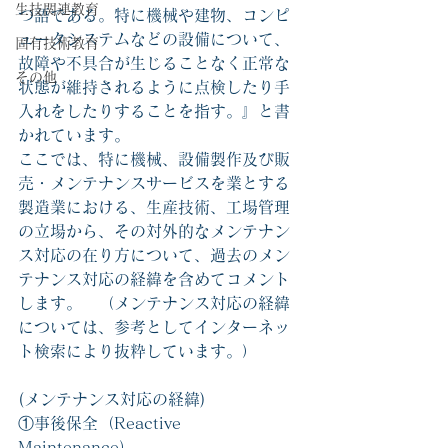
生技関連教育
つ語である。特に機械や建物、コンピ
ュータシステムなどの設備について、
固有技術教育
故障や不具合が生じることなく正常な
その他
状態が維持されるように点検したり手
入れをしたりすることを指す。』と書
かれています。
ここでは、特に機械、設備製作及び販
売・メンテナンスサービスを業とする
製造業における、生産技術、工場管理
の立場から、その対外的なメンテナン
ス対応の在り方について、過去のメン
テナンス対応の経緯を含めてコメント
します。　（メンテナンス対応の経緯
については、参考としてインターネッ
ト検索により抜粋しています。）
(メンテナンス対応の経緯)
①事後保全（Reactive 
Maintenance）