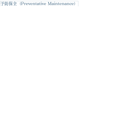
予防保全（Preventative Maintenance）
予知保全（Predictive Maintenance）
maintenance
設備故障
設備稼働率
改良保全
信頼性中心保全
状態基準保全
故障予兆診断
工場管理
すべて表示
最新記事