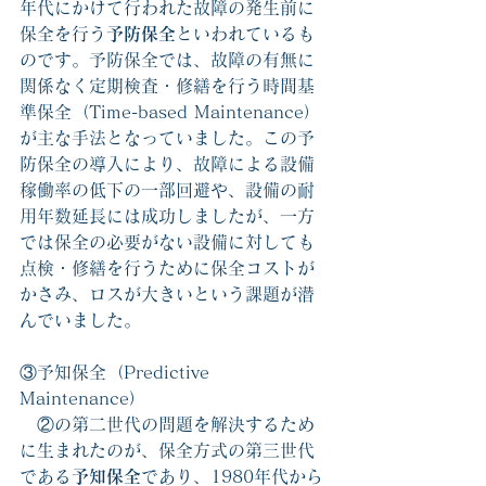
年代にかけて行われた故障の発生前に
保全を行う
予防保全
といわれているも
のです。予防保全では、故障の有無に
関係なく定期検査・修繕を行う時間基
準保全（Time-based Maintenance） 
が主な手法となっていました。この予
防保全の導入により、故障による設備
稼働率の低下の一部回避や、設備の耐
用年数延長には成功しましたが、一方
では保全の必要がない設備に対しても
点検・修繕を行うために保全コストが
かさみ、ロスが大きいという課題が潜
んでいました。
③予知保全（Predictive 
Maintenance）
　②の第二世代の問題を解決するため
に生まれたのが、保全方式の第三世代
である
予知保全
であり、1980年代から