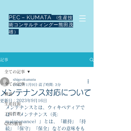
PEC－KUMATA
(生産技
術コンサルティングー熊田茂
雄）
記事
全ての記事
shigeokumata
全ての記事
2022年1月9日
読了時間: 3分
メンテナンス対応について
概要
更新日：
2023年9月16日
生産技術
メンテナンスとは、ウィキペディアで
工場管理
は『「メンテナンス（英: 
maintenance）」とは、「維持」「持
QMS構築
続」「保守」「保全」などの意味をも