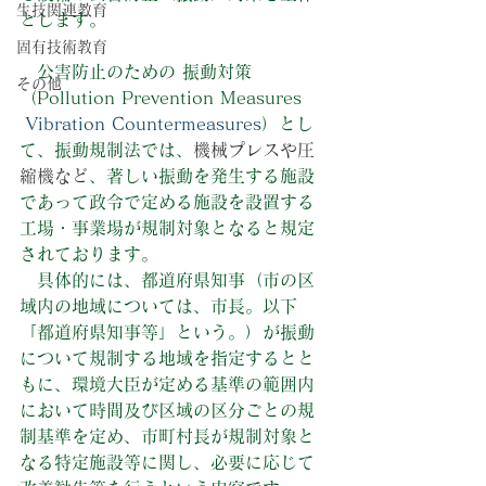
生技関連教育
とします。
固有技術教育
　公害防止のための 振動対策
その他
（Pollution Prevention Measures 
 Vibration Countermeasures
）とし
て、振動
規制法では、
機械プレスや圧
縮機など
、著しい
振動
を発生する施設
であって政令で定める施設を設置する
工場・事業場が規制対象となると規定
されております。
 具体的には、都道府県知事（市の区
域内の地域については、市長。以下
「都道府県知事等」という。）が
振動
について規制する地域を指定するとと
もに、環境大臣が定める基準の範囲内
において時間及び区域の区分ごとの規
制基準を定め、市町村長が規制対象と
なる特定施設等に関し、必要に応じて