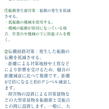
①振動
発生
源対策
：振動の発生を低減
させる。
・低振動の機械を使用する。
・機械の振動が原因になっている場
合、作業台や機械の下に防振ゴムを敷 
く。
伝搬経路対策：発生した振動の
②
伝搬を低減させる。
距離による対策地層や土質など
・
により影響を受けるため、騒音の
距離減衰に比べて複雑です。距離
が2倍になると約6デシベル減衰し
ます。
障害物の設置による対策建物な
・
どの大型重量物を振動源と受振点
との間に設置します。一般に、大