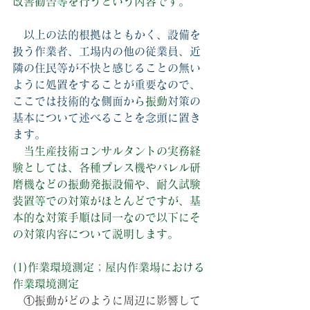
改善勧告等を行うという内容です。
　以上の法的根拠はともかく、設備を
扱う作業者、工場内の他の従業員、近
隣の住民等が不快と感じることの無い
ように処置をすることが重要なので、
ここでは技術的な側面から
振動
対策の
基本について述べることを念頭に置き
ます。
　当生産技術コンサルタントの実務経
験としては、各種プレス機やバレル研
磨機などの振動発振設備や、耐久試験
装置等での対策がほとんどですが、基
本的な対策手順は同一なので以下にそ
の対策内容について説明します。
(1)作業環境測定；屋内作業場における
作業環境測定
①振動がどのように周辺に影響して