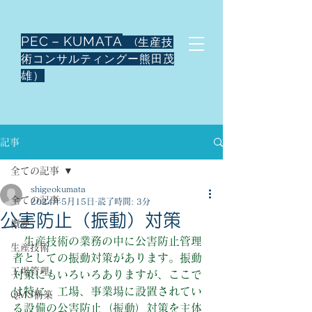
PEC－KUMATA
(生産技
術コンサルティングー熊田茂
雄）
記事
全ての記事
shigeokumata
全ての記事
2024年5月15日
読了時間: 3分
公害防止（振動）対策
概要
　生産技術の業務の中に公害防止管理
生産技術
者としての振動対策があります。振動
工場管理
対策にもいろいろありますが、ここで
は特に、工場、事業場に設置されてい
QMS構築
る設備の公害防止（振動）対策を主体