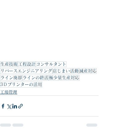
生産技術
工程設計
コンサルタント
リバースエンジニアリング
店じまい活動
減産対応
ライン廃却
ラインの終活
極少量生産対応
3Ｄプリンターの活用
工場管理