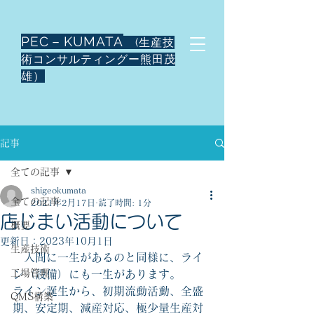
PEC－KUMATA
(生産技
術コンサルティングー熊田茂
雄）
記事
全ての記事
shigeokumata
全ての記事
2021年2月17日
読了時間: 1分
店じまい活動について
概要
更新日：
2023年10月1日
生産技術
　人間に一生があるのと同様に、ライ
工場管理
ン（設備）にも一生があります。
ライン誕生から、初期流動活動、全盛
QMS構築
期、安定期、減産対応、極少量生産対