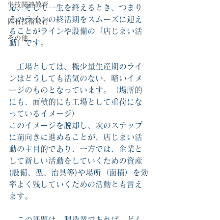
生技関連教育
応、そして一生を終えるとき、つまり
そのラインの終活期をスムーズに迎え
固有技術教育
ることがラインや設備の「店じまい活
その他
動」です。
　工場としては、極少量生産期のライ
ンはどうしても活気のない、暗いイメ
ージのものとなっています。（場所的
にも、面積的にも工場として重荷にな
っているイメージ）
このイメージを脱却し、次のステップ
に前向きに進めることが、店じまい活
動の主目的であり、一方では、企業と
して新しい活動をしていくための資産
(設備、型、治具等)や場所（面積）を効
率よく残していくための活動とも言え
ます。
　この課題は、製造業であれば、どん