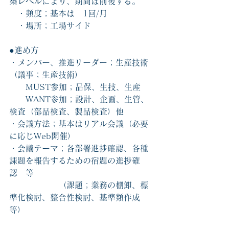
築レベルにより、期間は前後する。
　・頻度；基本は　1回/月
　・場所；工場サイド
●進め方
・メンバー、推進リーダー；生産技術
（議事；生産技術）
　　MUST参加；品保、生技、生産
　　WANT参加；設計、企画、生管、
検査（部品検査、製品検査）他
・会議方法；基本はリアル会議（必要
に応じWeb開催）
・会議テーマ；各部署進捗確認、各種
課題を報告するための宿題の進捗確
認　等
　　　　　　（課題；業務の棚卸、標
準化検討、整合性検討、基準類作成
等）