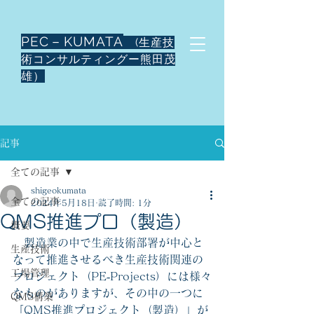
PEC－KUMATA
(生産技
術コンサルティングー熊田茂
雄）
記事
全ての記事
shigeokumata
全ての記事
2024年5月18日
読了時間: 1分
QMS推進プロ（製造）
概要
　製造業の中で生産技術部署が中心と
生産技術
なって推進させるべき生産技術関連の
工場管理
プロジェクト（PE‐Projects）には様々
なものがありますが、その中の一つに
QMS構築
「QMS推進プロジェクト（製造）」が