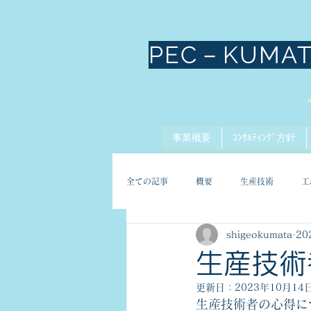
PEC－KUMA
事業概要
ｺﾝｻﾙﾃｨﾝｸﾞ方針
全ての記事
概要
生産技術
工
shigeokumata
20
生産技術
更新日：
2023年10月14
生産技術者の心得に