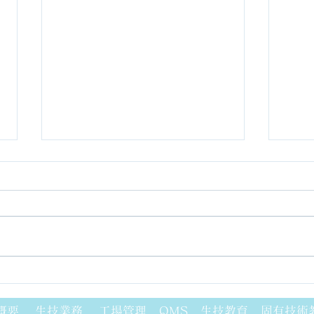
FTAと特性要因図
フィ
概要
生技業務
工場管理
QMS
生技教育
固有技術