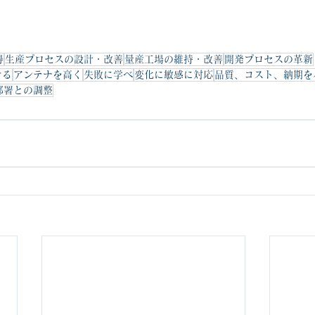
得
生産プロセスの設計・改善
量産工場の維持・改善
開発プロセスの革新
ける
アンテナを高く
失敗に学べ
変化に敏感に対応
品質、コスト、納期を
部署との調整