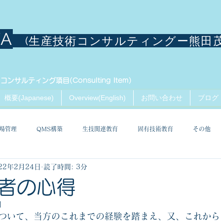
TA
(生産技術コンサルティングー熊田
コンサルティング項目(Consulting Item)
概要(Japanese)
Overview(English)
お問い合わせ
ブログ
場管理
QMS構築
生技関連教育
固有技術教育
その他
22年2月24日
読了時間: 3分
者の心得
日
ついて、当方のこれまでの経験を踏まえ、又、これから