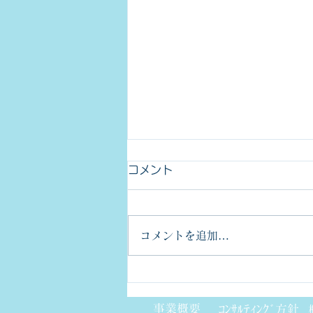
コメント
コメントを追加…
DRBFMの考え方
事業概要
ｺﾝｻﾙﾃｨﾝｸﾞ方針