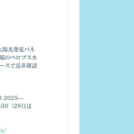
太陽光発電パネ
端のペロブスカ
ースで是非確認
 2025―
:00（29日は
in/