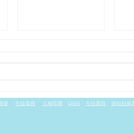
出展申し込み締め切りまで、
人と
あと1か月です！―TECH
20
概要
生技業務
工場管理
QMS
生技教育
固有技術
Biz EXPO 2026―
展示