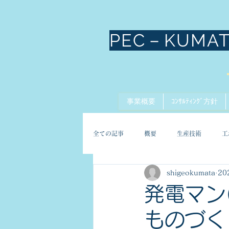
PEC－KUMA
事業概要
ｺﾝｻﾙﾃｨﾝｸﾞ方針
全ての記事
概要
生産技術
工
shigeokumata
20
発電マン(
ものづく