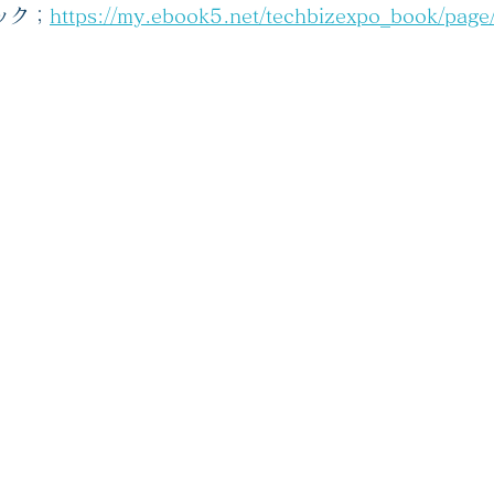
ック；
https://my.ebook5.net/techbizexpo_book/page