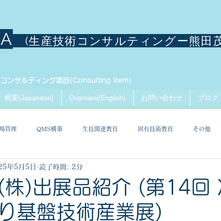
TA
(生産技術コンサルティングー熊田
コンサルティング項目(Consulting Item)
概要(Japanese)
Overview(English)
お問い合わせ
ブログ
場管理
QMS構築
生技関連教育
固有技術教育
その他
25年5月5日
読了時間: 2分
株)出展品紹介 (第14回
り基盤技術産業展)