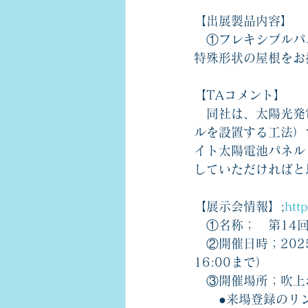
【出展製品内容】
　①フレキシブルパ
特殊形状の屋根をお
【TAコメント】
　同社は、太陽光発
ルを設置する工法）
イト太陽電池パネル
していただければと
【展示会情報】;
htt
　①名称；　第14回　
　②開催日時；2025
16:00まで）
　③開催場所；吹上
　　●来場登録のリ