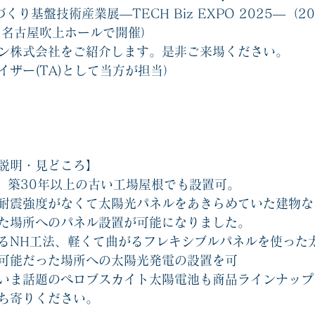
くり基盤技術産業展―TECH Biz EXPO 2025―（20
）名古屋吹上ホールで開催）
ン株式会社をご紹介します。是非ご来場ください。
イザー(TA)として当方が担当）
説明・見どころ】
。築30年以上の古い工場屋根でも設置可。
耐震強度がなくて太陽光パネルをあきらめていた建物な
た場所へのパネル設置が可能になりました。
るNH工法、軽くて曲がるフレキシブルパネルを使った
可能だった場所への太陽光発電の設置を可
いま話題のペロブスカイト太陽電池も商品ラインナップ
ち寄りください。