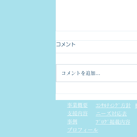
コメント
コメントを追加…
第38回 ものづくりワールド
東京
事業概要
ｺﾝｻﾙﾃｨﾝｸﾞ方針
支援内容
​ニーズ対応表
事例
ﾌﾞﾛｸﾞ掲載内容
プロフィール