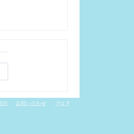
くるまのテクノロジー展
26 NAGOYA（愛知国際
教育
お問い合わせ
ブログ
場）