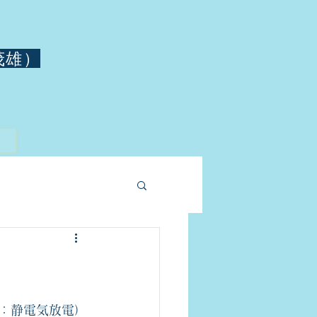
茂雄）
arge：静電気放電）