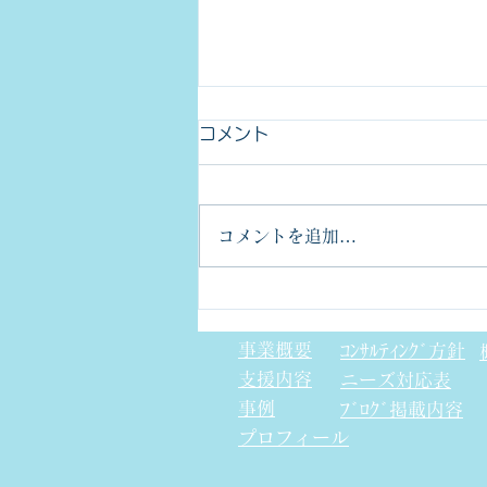
コメント
コメントを追加…
手直し工程について
事業概要
ｺﾝｻﾙﾃｨﾝｸﾞ方針
支援内容
​ニーズ対応表
事例
ﾌﾞﾛｸﾞ掲載内容
プロフィール