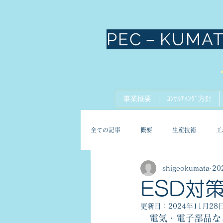
PEC－KUMA
事業概要
ｺﾝｻﾙﾃｨﾝｸﾞ方針
全ての記事
概要
生産技術
工
shigeokumata
20
ESD対
更新日：
2024年11月28
　電気・電子部品な