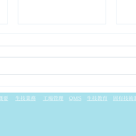
公害
設備更新タイミングについて
概要
生技業務
工場管理
QMS
生技教育
固有技術