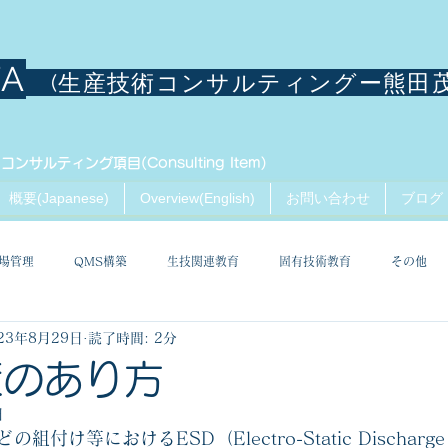
TA
(生産技術コンサルティングー熊田
コンサルティング項目(Consulting Item)
概要(Japanese)
Overview(English)
お問い合わせ
ブログ
場管理
QMS構築
生技関連教育
固有技術教育
その他
23年8月29日
読了時間: 2分
策のあり方
日
どの組付け等における
ESD（Electro-Static Disch