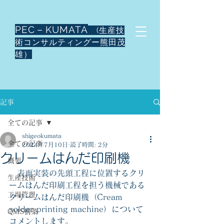
PEC－KUMATA
(生産技
術コンサルティングー熊田茂
雄）
記事
全ての記事
shigeokumata
全ての記事
2024年7月10日
読了時間: 2分
クリームはんだ印刷機
概要
　表面実装の先頭工程に位置するクリ
生産技術
ームはんだ印刷工程を担う機械である
工場管理
クリームはんだ印刷機（Cream 
solder printing machine）について
QMS構築
コメントします。