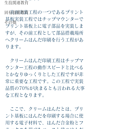
生技関連教育
　表面実装工程の一つであるプリント
固有技術教育
基板実装工程ではチップマウンターで
その他
プリント基板上に電子部品を実装しま
すが、その前工程として部品搭載場所
へクリームはんだ印刷を行う工程があ
ります。　
　クリームはんだ印刷工程はチップマ
ウンター工程の動作スピードと比べる
とかなりゆっくりとした工程ですが非
常に重要な工程です。この工程で実装
品質の70％が決まるとも言われる大事
な工程となります。
　ここで、クリームはんだとは、プリ
ント基板にはんだを印刷する場合に使
用する電子材料で、はんだ合金粉とフ