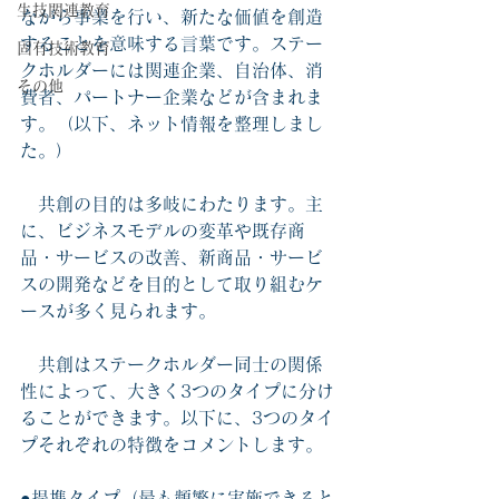
生技関連教育
ながら事業を行い、新たな価値を創造
することを意味する言葉です。ステー
固有技術教育
クホルダーには関連企業、自治体、消
その他
費者、パートナー企業などが含まれま
す。（以下、ネット情報を整理しまし
た。）
　共創の目的は多岐にわたります。主
に、ビジネスモデルの変革や既存商
品・サービスの改善、新商品・サービ
スの開発などを目的として取り組むケ
ースが多く見られます。
　共創はステークホルダー同士の関係
性によって、大きく3つのタイプに分け
ることができます。以下に、3つのタイ
プそれぞれの特徴をコメントします。
●提携タイプ（最も頻繁に実施できると