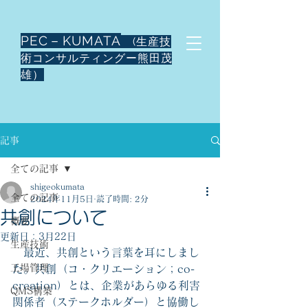
PEC－KUMATA
(生産技
術コンサルティングー熊田茂
雄）
記事
全ての記事
shigeokumata
全ての記事
2024年11月5日
読了時間: 2分
共創について
概要
更新日：
3月22日
生産技術
　最近、共創という言葉を耳にしまし
工場管理
た。共創（コ・クリエーション；co-
creation）とは、企業があらゆる利害
QMS構築
関係者（ステークホルダー）と協働し