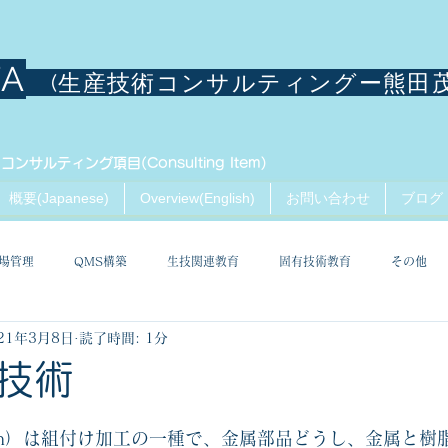
TA
(生産技術コンサルティングー熊田
コンサルティング項目(Consulting Item)
概要(Japanese)
Overview(English)
お問い合わせ
ブログ
場管理
QMS構築
生技関連教育
固有技術教育
その他
21年3月8日
読了時間: 1分
技術
ion）は組付け加工の一種で、金属部品どうし、金属と樹