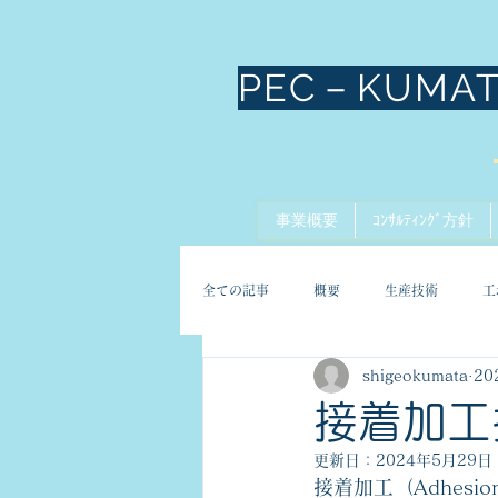
PEC－KUMA
事業概要
ｺﾝｻﾙﾃｨﾝｸﾞ方針
全ての記事
概要
生産技術
工
shigeokumata
20
接着加工
更新日：
2024年5月29日
接着加工（Adhes