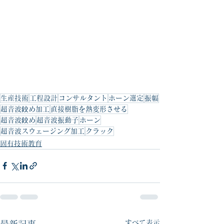
生産技術
工程設計
コンサルタント
ホーン選定
振幅
超音波鉸め加工
直接樹脂を熱変形させる
超音波鉸め
超音波振動子
ホーン
超音波スウェージング加工
クラック
固有技術教育
すべて表示
最新記事