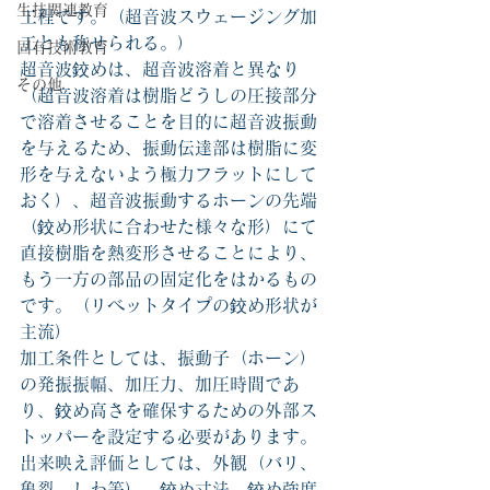
生技関連教育
工程です。（超音波スウェージング加
工とも称せられる。）
固有技術教育
超音波鉸めは、超音波溶着と異なり
その他
（超音波溶着は樹脂どうしの圧接部分
で溶着させることを目的に超音波振動
を与えるため、振動伝達部は樹脂に変
形を与えないよう極力フラットにして
おく）、超音波振動するホーンの先端
（鉸め形状に合わせた様々な形）にて
直接樹脂を熱変形させることにより、
もう一方の部品の固定化をはかるもの
です。（リベットタイプの鉸め形状が
主流）
加工条件としては、振動子（ホーン）
の発振振幅、加圧力、加圧時間であ
り、鉸め高さを確保するための外部ス
トッパーを設定する必要があります。
出来映え評価としては、外観（バリ、
亀裂、しわ等）、鉸め寸法、鉸め強度