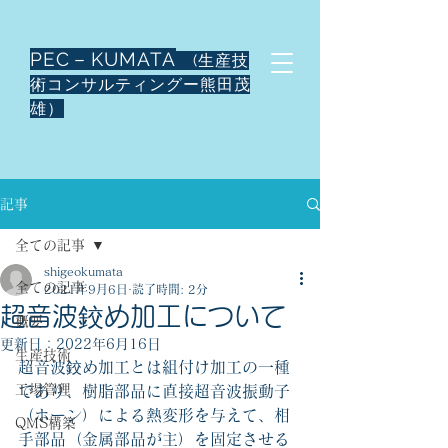
PEC－KUMATA
(生産技
術コンサルティングー熊田茂
雄）
記事
全ての記事
shigeokumata
全ての記事
2021年9月6日
読了時間: 2分
超音波鉸め加工について
概要
更新日：
2022年6月16日
生産技術
超音波鉸め加工とは組付け加工の一種
工場管理
であり、樹脂部品に直接超音波振動子
（ホーン）による熱変形を与えて、相
QMS構築
手部品（金属部品が主）を固定させる