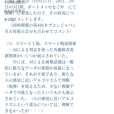
古屋】展示会（10月27日、28日、29
生技関連教育
日の3日間、ポートメッセなごや　にて
固有技術教育
開催）に参加したので、その状況につ
いてコメントします。
その他
　（同時開催の第4回ネプコンジャパン
名古屋展示会分も合わせてコメント）
（1）スマート工場、スマート物流関係
　・AIによる判定を使った外観検査装
置関係がいくつか展示されていた。
　　中には、AIによる画像認識は一般
的に膨大なデータの蓄積が前提になっ
ているが、それが不要であり、新たな
人の感覚に近いアルゴリズムで判断
（処理）を加えるため、少ない教師デ
ータで可能となったというものも展示
されていた。（人の感覚に近いアルゴ
リズムという部分については、理解で
きなかったが・・・）