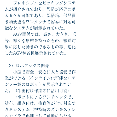
　・フレキシブルなピッキングシステ
ムが紹介されており、異品対応等のポ
カヨケが可能であり、部品箱、部品置
き場変更もワンタッチで容易に対応可
能なシステムが展示されていた。
　・AGV関係では、高さ、大きさ、形
等、様々な形態を持ったもの、搬送対
象に応じた動きのできるもの等、進化
したAGVが各種展示されていた。
（2）ロボデックス関係
　・小型で安全・安心に人と協働で作
業ができる（インライン化可能な）デ
ンソー製のロボットが展示されてい
た。（半田付け作業等に活用可能）
　・ロボットによるワンチャックで、
塗布、組み付け、検査等が全て対応で
きるシステム（把持時のズレをステレ
オカメラで再補正して可能にしたも