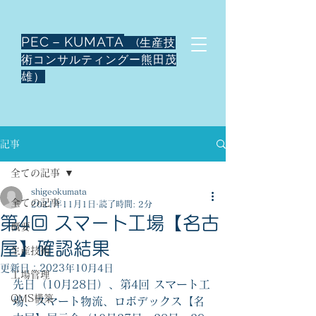
PEC－KUMATA
(生産技
術コンサルティングー熊田茂
雄）
記事
全ての記事
shigeokumata
全ての記事
2021年11月1日
読了時間: 2分
第4回 スマート工場【名古
概要
屋】確認結果
生産技術
更新日：
2023年10月4日
工場管理
先日（10月28日）、第4回 スマート工
QMS構築
場、スマート物流、ロボデックス【名