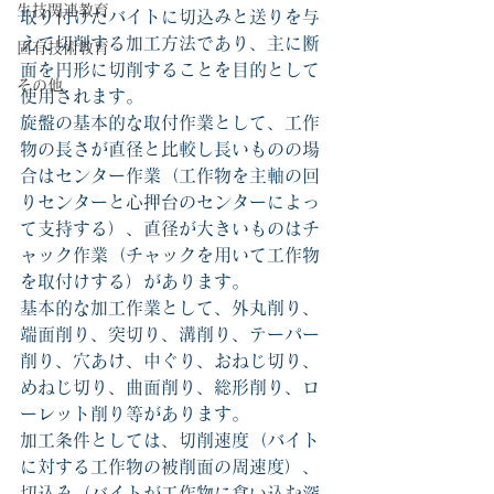
生技関連教育
取り付けたバイトに切込みと送りを与
えて切削する加工方法であり、主に断
固有技術教育
面を円形に切削することを目的として
その他
使用されます。
旋盤の基本的な取付作業として、工作
物の長さが直径と比較し長いものの場
合はセンター作業（工作物を主軸の回
りセンターと心押台のセンターによっ
て支持する）、直径が大きいものはチ
ャック作業（チャックを用いて工作物
を取付けする）があります。
基本的な加工作業として、外丸削り、
端面削り、突切り、溝削り、テーパー
削り、穴あけ、中ぐり、おねじ切り、
めねじ切り、曲面削り、総形削り、ロ
ーレット削り等があります。
加工条件としては、切削速度（バイト
に対する工作物の被削面の周速度）、
切込み（バイトが工作物に食い込む深