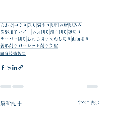
穴あけ
中ぐり
送り
溝削り
切削速度
切込み
旋盤加工
バイト
外丸削り
端面削り
突切り
テーパー削り
おねじ切り
めねじ切り
曲面削り
総形削り
ローレット削り
旋盤
固有技術教育
すべて表示
最新記事