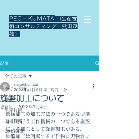
PEC－KUMATA
(生産技
術コンサルティングー熊田茂
雄）
記事
全ての記事
shigeokumata
全ての記事
2021年4月18日
読了時間: 1分
旋盤加工について
概要
更新日：
2022年7月4日
生産技術
機械加工の加工方法の一つである切削
工場管理
加工を行う工作機械の一つである旋盤
による加工として旋盤加工がある。
QMS構築
旋盤加工は回転する工作物に刃物台に