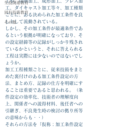
工や、切削加工、成形加工、プレス加
生技関連教育
工、ダイキャスト加工等々、加工種類
固有技術教育
ごとに、ある決められた加工条件を良
しとして流動されている。
その他
しかし、その加工条件が最適条件であ
るという根拠が明確になっており、そ
の設定経緯等の記録がしっかり残され
ているかというと、それに答えられる
工程は実際には少ないのではないでし
ょうか。
加工工程種類ごとに、従来技術をまと
めた裏付けのある加工条件設定の方
法、まとめ方、記録の仕方を明確にす
ることは重要であると思われる。（条
件設定の効率化、技術者の理解度向
上、関係者への説得材料、後任者への
引継ぎ、不良発生時の検討の拠り所等
の意味からも・・）
それらの方法を「仮称；加工条件設定