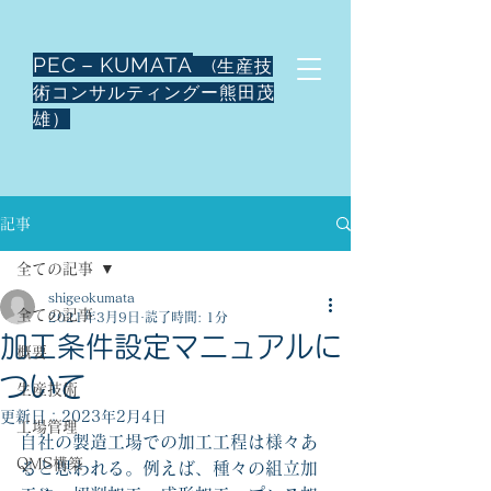
PEC－KUMATA
(生産技
術コンサルティングー熊田茂
雄）
記事
全ての記事
shigeokumata
全ての記事
2021年3月9日
読了時間: 1分
加工条件設定マニュアルに
概要
ついて
生産技術
更新日：
2023年2月4日
工場管理
自社の製造工場での加工工程は様々あ
QMS構築
ると思われる。例えば、種々の組立加