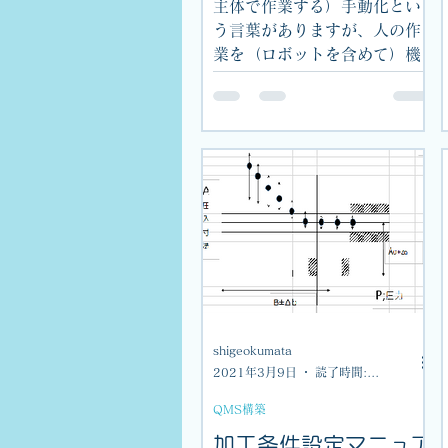
主体で作業する）手動化とい
う言葉がありますが、人の作
業を（ロボットを含めて）機
械がすべて実施する形に置き
換えることが自動化です。お
手本となる人の作業で完成し
たライン（つまり、良品率
100％のライン）が...
shigeokumata
2021年3月9日
読了時間: 1分
QMS構築
加工条件設定マニュア