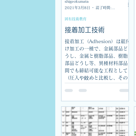
shigeokumata
2021年3月8日
読了時間: 1分
固有技術教育
接着加工技術
接着加工（Adhesion）は組付
け加工の一種で、金属部品ど
うし、金属と樹脂部品、樹脂
部品どうし等、異種材料部品
間でも締結可能な工程として
（圧入や鉸めと比較し、その
点で）メリットのある加工で
す。特に嫌気性接着剤は室温
での接着が可能なため、気密
性や締結力UPを目的として広
く使...