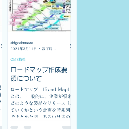
shigeokumata
2021年3月11日
読了時間: 2分
QMS構築
ロードマップ作成要
領について
製
ロードマップ （Road Map）
備
とは、 一般的に、企業が将来
の
どのような製品をリリース し
し
ていくかという計画を時系列
る
でまとめた図、あるいは表の
、
ことを言います。 ロード