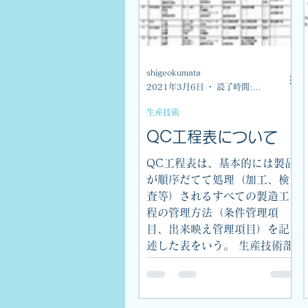
shigeokumata
2021年3月6日
読了時間: 1分
生産技術
QC工程表について
QC工程表は、基本的には製品
が順序だてて処理（加工、検
査等）されるすべての製造工
程の管理方法（条件管理項
目、出来映え管理項目）を記
述した表をいう。 生産技術部
署が作成すべきQC工程表（工
程管理表、工程管理明細書
等）については、生産工程で