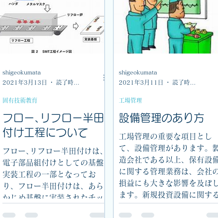
shigeokumata
shigeokumata
2021年3月13日
読了時間: 1分
2021年3月11日
読了時間: 1分
固有技術教育
工場管理
フロー､リフロー半田
設備管理のあり方
付け工程について
工場管理の重要な項目とし
て、設備管理があります。
フロー､リフロー半田付けは、
造会社である以上、保有設
電子部品組付けとしての基盤
に関する管理業務は、会社
実装工程の一部となってお
損益にも大きな影響を及ぼ
り、フロー半田付けは、あら
ます。新規投資設備に関す
かじめ基盤に実装されたチッ
こと（投資計画、投資効率
プ素子（この場合は接着剤で