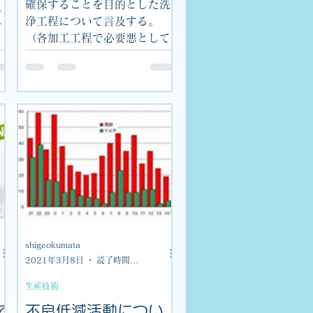
確保することを目的とした洗
し
浄工程について言及する。
テ
（各加工工程で必要悪として
と
発生・付着してしまった異物
（切削バリ、切削油）を次工
樹
程にそのまま送らないために
真
除去する等の目的の物は別と
の
する。）...
shigeokumata
2021年3月8日
読了時間: 1分
生産技術
て
不良低減活動につい