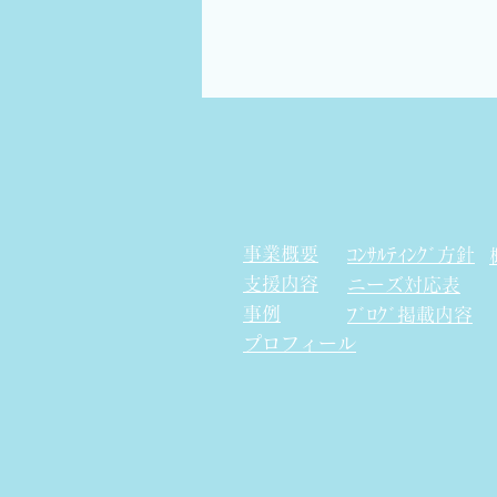
管理すべきすべての基本情報
が入ったもの...
事業概要
ｺﾝｻﾙﾃｨﾝｸﾞ方針
支援内容
​ニーズ対応表
事例
ﾌﾞﾛｸﾞ掲載内容
プロフィール