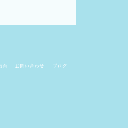
は、その調査結果の裏付けが
あってのことであり、後に次
ぐ技術者への伝承...
教育
お問い合わせ
ブログ