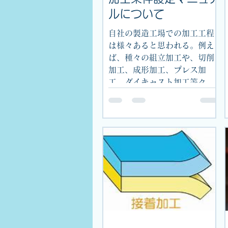
ルについて
自社の製造工場での加工工程
は様々あると思われる。例え
ば、種々の組立加工や、切削
加工、成形加工、プレス加
工、ダイキャスト加工等々、
加工種類ごとに、ある決めら
れた加工条件を良しとして流
動されている。 しかし、その
加工条件が最適条件であると
いう根拠が明確になってお
り、その設定経緯...