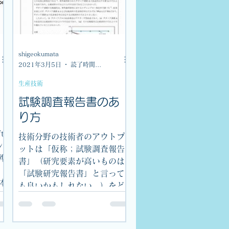
shigeokumata
2021年3月5日
読了時間: 1分
生産技術
試験調査報告書のあ
り方
t
技術分野の技術者のアウトプ
ﾝ
ットは「仮称；試験調査報告
標準
書」（研究要素が高いものは
「試験研究報告書」と言って
つ本
も良いかもしれない。）をど
検
れだけ残し、発信するかとい
.
うことだと考える。自社の技
術を確固たるものとするに