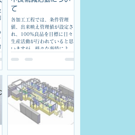
て
改
削
各加工工程では、条件管理
、
値、出来映え管理値が設定さ
の
れ、100％良品を目標に日々
て
生産活動が行われていると思
対
いますが、様々な事情によ
中
り、意図しない不良品が発生
一
することがあります。もとも
結
と規格値に対する工程能力不
も
足で発生するもの、工程能力
はあるはずが、（よくわから
ない状況の中）突...