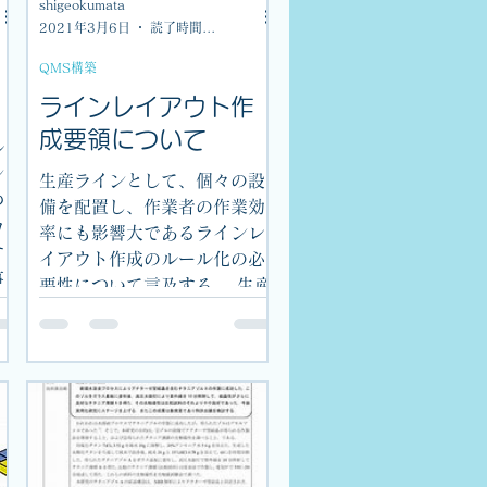
shigeokumata
2021年3月6日
読了時間: 1分
QMS構築
ラインレイアウト作
成要領について
ル
ン
生産ラインとして、個々の設
つ
備を配置し、作業者の作業効
カ
率にも影響大であるラインレ
す
イアウト作成のルール化の必
事
要性について言及する。 生産
し
技術業務のライン投資計画の
ブ
一つとして、生産計画、工程
系統図、設備・治具投資計
画、設置場所計画等ととも
に、ラインレイアウト計画を
作成する必要があ...