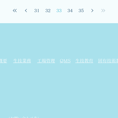
たいし、鉸め部に塑性変形を
与える圧力が小さくて...
31
32
33
34
35
概要
生技業務
工場管理
QMS
生技教育
固有技術