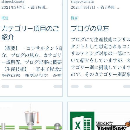
shigeokumata
shigeokumata
2021年3月7日
読了時間: 1分
2021年3月7日
読了時間: 1分
概要
概要
カテゴリー項目のご
ブログの見方
紹介
ブログにて生産技術コンサ
タントとして想定されるコ
【概要】 ・コンサルタント紹
サルティング対象の一部に
介、ブログの見方、カテゴリ
いて紹介をしていますが、
ー説明等、ブログ記事の概要
テゴリー別に掲載していま
【生産技術】 ・基本工程設計
ので、そのカテゴリー別記
業務内容、新製品対応、合理
の確認方法についてご紹介
化対応、流動品対応（品質向
ます。 【PC画面の場合】 
上、工数低減）等に関わる項
ログ画面の一番上の、...
目 【工場管理】 ・設備管
理、レイアウト管理、面積創
出、物流・在庫管理、環境管
理（クリ...