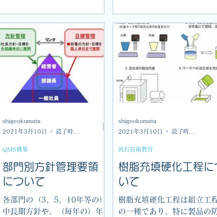
導入日程管理）、保有設備
固定）や、ディスクリート部
関すること（稼働状況、保
品を噴流はんだ槽を通過させ
状況、遊休機活用、廃却検
て半田付けするものであり、
等）、損益関連の...
リフロー半田付けは、あらか
じめ基盤にスク...
shigeokumata
shigeokumata
2021年3月10日
読了時間: 1分
2021年3月10日
読了時間: 1分
QMS構築
固有技術教育
部門別方針管理要領
樹脂充填硬化工程に
について
いて
各部門の（3、5、10年等の）
樹脂充填硬化工程は組立工
中長期方針や、（毎年の）年
の一種であり、特に製品の