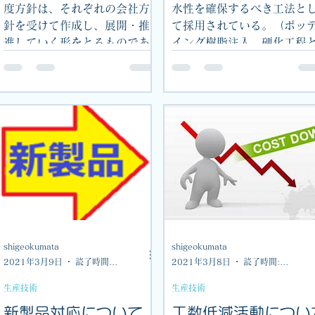
度方針は、それぞれの会社方
水性を確保するべき工法と
針を受けて作成し、展開・推
て採用されている。（ポッ
進していく形をとるものであ
イング樹脂注入、硬化工程
るが、その部門の真の成果
呼ぶ場合もある。）1液ない
は、会社方針をいかに、具体
し、2液混合の樹脂を製品に
的な部門方針へ展開し、部門
脂充填装置で充填（時には
メンバーの実際業務に落とし
空中での充填実施）し、そ
込んでいくかにかかってい
後、炉（バッチ炉、連続炉
る。魅力のある...
等）に入れて熱...
shigeokumata
shigeokumata
2021年3月9日
読了時間: 1分
2021年3月8日
読了時間: 1分
生産技術
生産技術
新製品対応について
工数低減活動につい