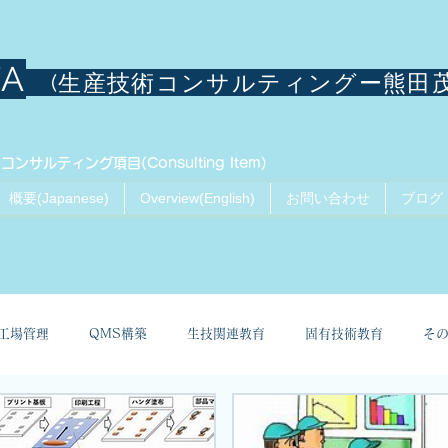
TA
(生産技術コンサルティングー熊田
コンサルティング項目(Consulting Item)
概要(Japanese)
Overview(English)
お問い合わせ
ブログ
工場管理
QMS構築
生技関連教育
固有技術教育
そ