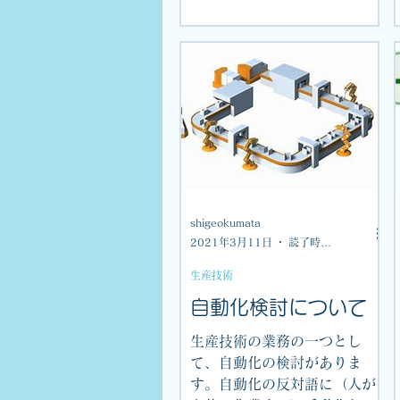
（1）コンサルティング対象・
課題の確認（①又は②） ①お
客様からのお問い合わせ内容
の確認...
shigeokumata
2021年3月11日
読了時間: 1分
生産技術
自動化検討について
生産技術の業務の一つとし
て、自動化の検討がありま
す。自動化の反対語に（人が