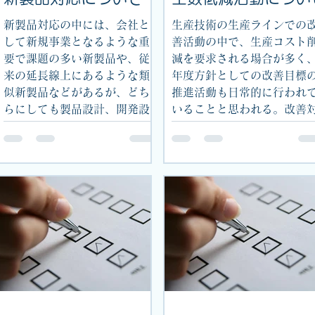
新製品対応の中には、会社と
生産技術の生産ラインでの
して新規事業となるような重
善活動の中で、生産コスト
要で課題の多い新製品や、従
減を要求される場合が多く
来の延長線上にあるような類
年度方針としての改善目標
似新製品などがあるが、どち
推進活動も日常的に行われ
らにしても製品設計、開発設
いることと思われる。改善
計とタイアップして活動すべ
象としては、生産コストの
き生産技術の役割は重要であ
の、作業者工数低減がその
る。生産技術は製品の量産流
つであり、直接的な効果に
動の実行部隊として、コス
び付くものである。小さな
ト・品質・納期を...
のは、作業項目...