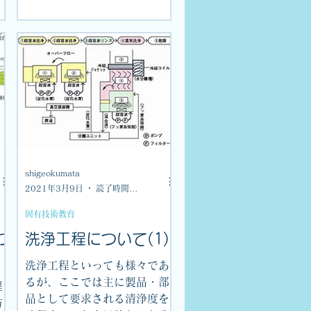
に
マップは また、プロジェク
全
トの目標やそれに至るまでの
討
大まかな計画を俯瞰的に記す
場合にも使われます。...
shigeokumata
2021年3月9日
読了時間: 1分
固有技術教育
つ
洗浄工程について(1)
洗浄工程といっても様々であ
るが、ここでは主に製品・部
程
品として要求される清浄度を
防