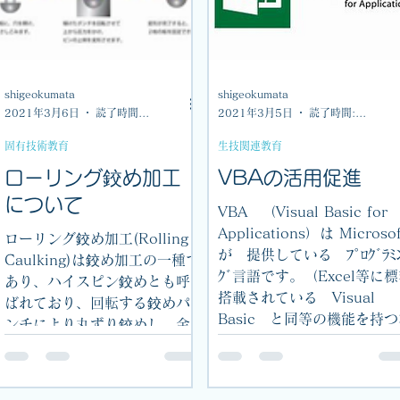
shigeokumata
shigeokumata
2021年3月6日
読了時間: 1分
2021年3月5日
読了時間: 1分
固有技術教育
生技関連教育
ローリング鉸め加工
VBAの活用促進
について
VBA （Visual Basic for
Applications）は Microsof
ローリング鉸め加工(Rolling
が 提供している ﾌﾟﾛｸﾞﾗﾐ
Caulking)は鉸め加工の一種で
ｸﾞ言語です。（Excel等に
あり、ハイスピン鉸めとも呼
搭載されている Visual
ばれており、回転する鉸めパ
Basic と同等の機能を持
ンチにより丸ずり鉸めし、金
格的なものです。） 技術
属部品どうしを締結する工程
討作業の効率化を行う上で..
です。一般の鉸め（プレスの
圧力のみで鉸めるタイプ）に