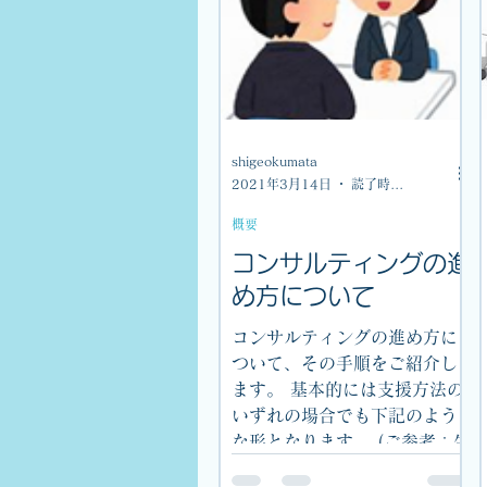
shigeokumata
2021年3月14日
読了時間: 1分
概要
コンサルティングの進
め方について
コンサルティングの進め方に
ついて、その手順をご紹介し
ます。 基本的には支援方法の
いずれの場合でも下記のよう
な形となります。 (ご参考；生
産技術コンサルタントの役割)